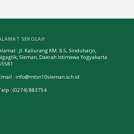
ALAMAT SEKOLAH
Alamat : Jl. Kaliurang KM. 8.5, Sinduharjo,
Ngaglik, Sleman, Daerah Istimewa Yogyakarta
55581
Email :
info@mtsn10sleman.sch.id
Telp : (0274) 883754