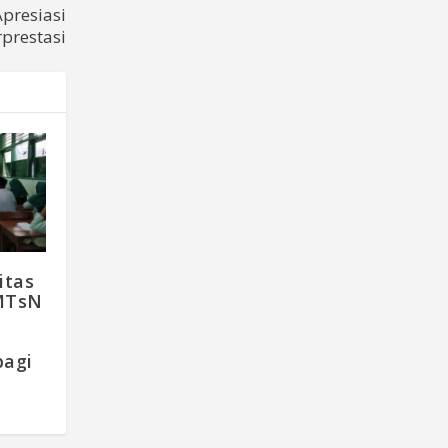
presiasi
rprestasi
itas
MTsN
bagi