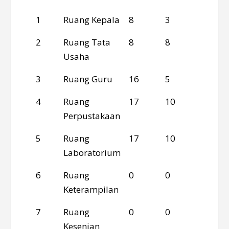
No
Nama
Kursi
Meja
Lemar
1
Ruang Kepala
8
3
0
Ruang
2
Ruang Tata
8
8
7
Usaha
3
Ruang Guru
16
5
3
4
Ruang
17
10
0
Perpustakaan
5
Ruang
17
10
0
Laboratorium
6
Ruang
0
0
0
Keterampilan
7
Ruang
0
0
0
Kesenian