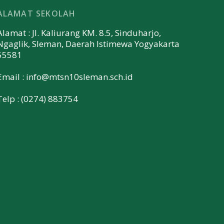
ALAMAT SEKOLAH
Alamat : Jl. Kaliurang KM. 8.5, Sinduharjo,
Ngaglik, Sleman, Daerah Istimewa Yogyakarta
55581
Email :
info@mtsn10sleman.sch.id
Telp : (0274) 883754