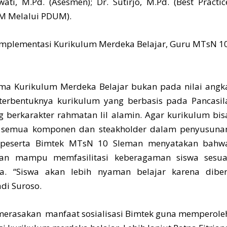
ati, M.Pd. (Asesmen); Dr. Sutirjo, M.Pd. (Best Practic
IKM Melalui PDUM).
ma Kurikulum Merdeka Belajar bukan pada nilai angk
terbentuknya kurikulum yang berbasis pada Pancasil
g berkarakter rahmatan lil alamin. Agar kurikulum bis
n semua komponen dan steakholder dalam penyusuna
so peserta Bimtek MTsN 10 Sleman menyatakan bahw
kan mampu memfasilitasi keberagaman siswa sesua
. “Siswa akan lebih nyaman belajar karena diber
di Suroso.
 merasakan manfaat sosialisasi Bimtek guna memperole