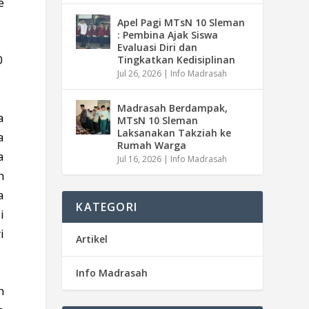
e
Apel Pagi MTsN 10 Sleman
: Pembina Ajak Siswa
Evaluasi Diri dan
Tingkatkan Kedisiplinan
Jul 26, 2026
|
Info Madrasah
Madrasah Berdampak,
a
MTsN 10 Sleman
Laksanakan Takziah ke
a
Rumah Warga
a
Jul 16, 2026
|
Info Madrasah
n
a
KATEGORI
i
i
Artikel
Info Madrasah
h