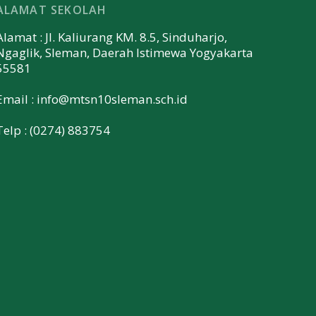
ALAMAT SEKOLAH
Alamat : Jl. Kaliurang KM. 8.5, Sinduharjo,
Ngaglik, Sleman, Daerah Istimewa Yogyakarta
55581
Email :
info@mtsn10sleman.sch.id
Telp : (0274) 883754