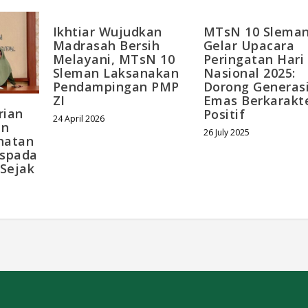
Ikhtiar Wujudkan
MTsN 10 Slema
Madrasah Bersih
Gelar Upacara
Melayani, MTsN 10
Peringatan Hari
Sleman Laksanakan
Nasional 2025:
Pendampingan PMP
Dorong Generas
ZI
Emas Berkarakt
rian
Positif
24 April 2026
an
26 July 2025
hatan
aspada
 Sejak