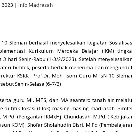
, 2023
|
Info Madrasah
 Sleman berhasil menyelesaikan kegiatan Sosialisas
lementasi Kurikulum Merdeka Belajar (IKM) tingka
 3 hari Senin-Rabu (1-3/2/2023). Setelah menyelesaika
teri bimtek, peserta berhak menerima dan mengundu
 Direktur KSKK Prof.Dr. Moh. Isom Guru MTsN 10 Slema
sebut Senin-Selasa (6-7/2)
eserta guru MI, MTS, dan MA seantero tanah air melalu
di titik lokasi (tilok) masing-masing madrasah. Bimte
M.Pd. (Pengantar IKM);Hj. Chundasah, M.Pd. ( Kebijaka
usun KOM); Shofar Sholahudin Bisri, M.Pd (Pembelajara