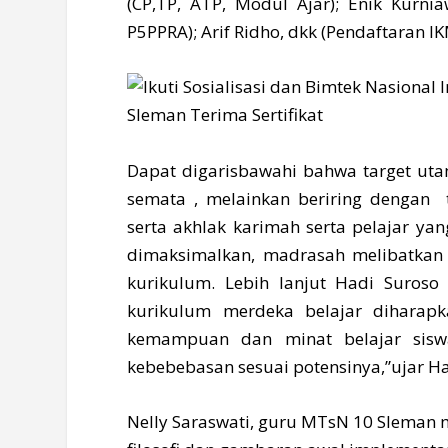
(CP,TP, ATP, Modul Ajar); Enik Kurniaw
P5PPRA); Arif Ridho, dkk (Pendaftaran 
Dapat digarisbawahi bahwa target uta
semata , melainkan beriring dengan 
serta akhlak karimah serta pelajar yan
dimaksimalkan, madrasah melibatka
kurikulum. Lebih lanjut Hadi Suro
kurikulum merdeka belajar diharap
kemampuan dan minat belajar siswa
kebebebasan sesuai potensinya,”ujar Ha
Nelly Saraswati, guru MTsN 10 Sleman