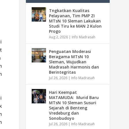
Tngkatkan Kualitas
Pelayanan, Tim PMP ZI
MTsN 10 Sleman Lakukan
Studi Tiru ke MAN 2 Kulon
Progo
Aug 2, 2026
|
Info Madrasah
i
t
Penguatan Moderasi
Beragama MTsN 10
n
Sleman, Wujudkan
h
Madrasah Harmonis dan
Berintegritas
n
Jul 26, 2026
|
Info Madrasah
Hari Keempat
i
MATAMUDA: Murid Baru
MTsN 10 Sleman Susuri
k
Sejarah di Benteng
Vredeburg dan
n
Sonobudoyo
n
Jul 26, 2026
|
Info Madrasah