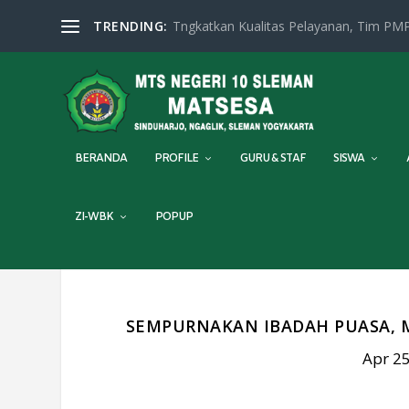
TRENDING:
Tngkatkan Kualitas Pelayanan, Tim PMP
BERANDA
PROFILE
GURU & STAF
SISWA
ZI-WBK
POPUP
SEMPURNAKAN IBADAH PUASA, M
Apr 25