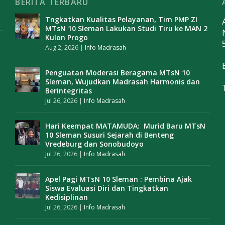
BERITA TERBARU
Tngkatkan Kualitas Pelayanan, Tim PMP ZI
MTsN 10 Sleman Lakukan Studi Tiru ke MAN 2
Kulon Progo
Aug 2, 2026
|
Info Madrasah
Penguatan Moderasi Beragama MTsN 10
Sleman, Wujudkan Madrasah Harmonis dan
Berintegritas
Jul 26, 2026
|
Info Madrasah
Hari Keempat MATAMUDA: Murid Baru MTsN
10 Sleman Susuri Sejarah di Benteng
Vredeburg dan Sonobudoyo
Jul 26, 2026
|
Info Madrasah
Apel Pagi MTsN 10 Sleman : Pembina Ajak
Siswa Evaluasi Diri dan Tingkatkan
Kedisiplinan
Jul 26, 2026
|
Info Madrasah