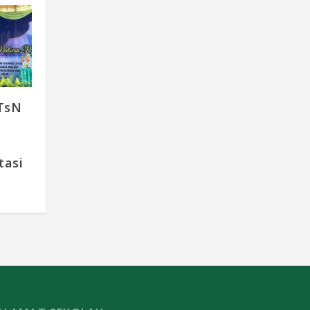
TsN
tasi