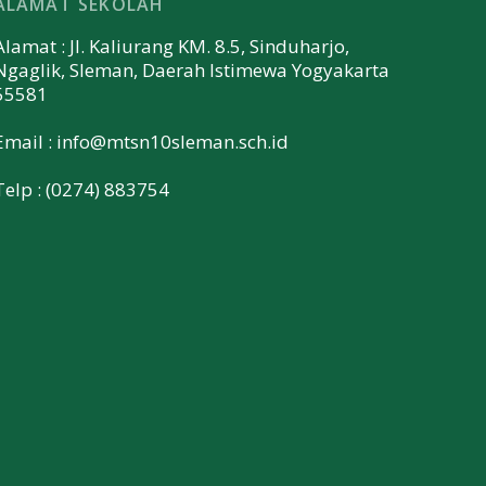
ALAMAT SEKOLAH
Alamat : Jl. Kaliurang KM. 8.5, Sinduharjo,
Ngaglik, Sleman, Daerah Istimewa Yogyakarta
55581
Email :
info@mtsn10sleman.sch.id
Telp : (0274) 883754