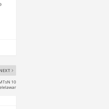
0
NEXT
 MTsN 10
kelelawar