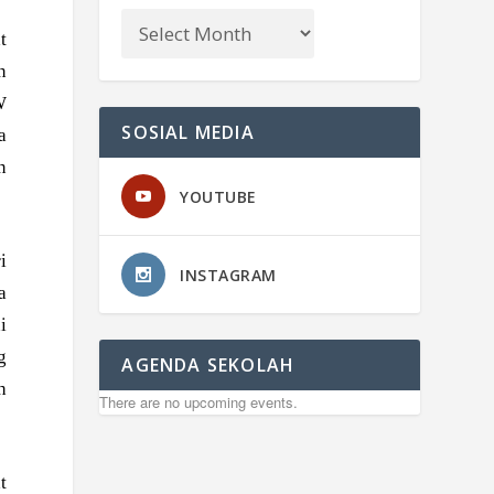
t
n
W
SOSIAL MEDIA
a
n
YOUTUBE
i
INSTAGRAM
a
i
g
AGENDA SEKOLAH
h
There are no upcoming events.
t