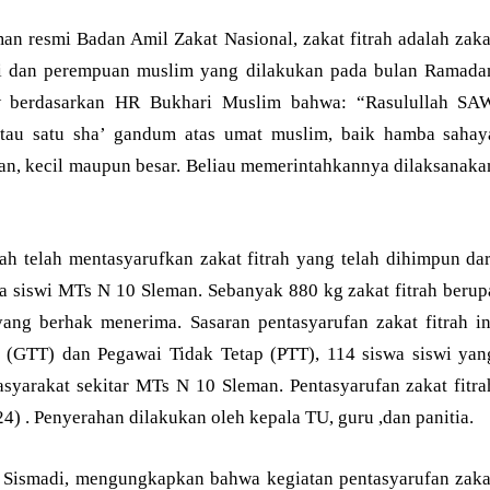
an resmi Badan Amil Zakat Nasional, zakat fitrah adalah zaka
laki dan perempuan muslim yang dilakukan pada bulan Ramada
 berdasarkan HR Bukhari Muslim bahwa: “Rasulullah SA
atau satu sha’ gandum atas umat muslim, baik hamba sahay
n, kecil maupun besar. Beliau memerintahkannya dilaksanaka
ah telah mentasyarufkan zakat fitrah yang telah dihimpun dar
a siswi MTs N 10 Sleman. Sebanyak 880 kg zakat fitrah berup
ang berhak menerima. Sasaran pentasyarufan zakat fitrah in
 (GTT) dan Pegawai Tidak Tetap (PTT), 114 siswa siswi yan
yarakat sekitar MTs N 10 Sleman. Pentasyarufan zakat fitra
4) . Penyerahan dilakukan oleh kepala TU, guru ,dan panitia.
n Sismadi, mengungkapkan bahwa kegiatan pentasyarufan zaka