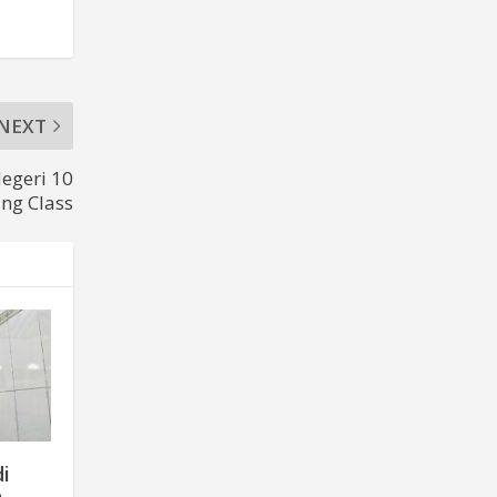
NEXT
egeri 10
ng Class
i
n