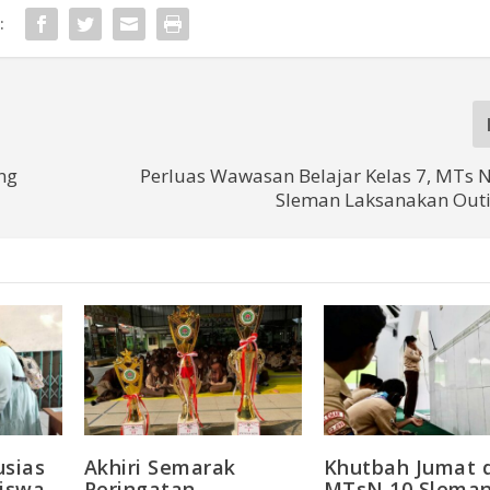
:
ng
Perluas Wawasan Belajar Kelas 7, MTs N
Sleman Laksanakan Outi
usias
Akhiri Semarak
Khutbah Jumat d
Siswa
Peringatan
MTsN 10 Slema