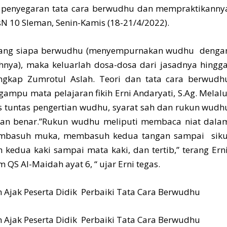
penyegaran tata cara berwudhu dan mempraktikanny
 10 Sleman, Senin-Kamis (18-21/4/2022).
ang siapa berwudhu (menyempurnakan wudhu denga
nya), maka keluarlah dosa-dosa dari jasadnya hingg
ngkap Zumrotul Aslah. Teori dan tata cara berwudh
mpu mata pelajaran fikih Erni Andaryati, S.Ag. Melalu
s tuntas pengertian wudhu, syarat sah dan rukun wudh
gan benar.”Rukun wudhu meliputi membaca niat dala
mbasuh muka, membasuh kedua tangan sampai siku
edua kaki sampai mata kaki, dan tertib,” terang Erni
 QS Al-Maidah ayat 6, “ ujar Erni tegas.