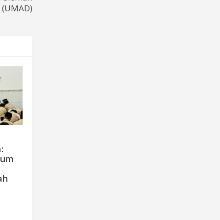
h (UMAD)
:
tum
ah