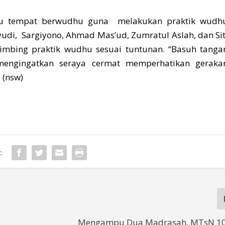
nuju tempat berwudhu guna melakukan praktik wudh
i, Sargiyono, Ahmad Mas’ud, Zumratul Aslah, dan Sit
imbing praktik wudhu sesuai tuntunan. “Basuh tanga
engingatkan seraya cermat memperhatikan geraka
 (nsw)
:
Mengampu Dua Madrasah, MTsN 10