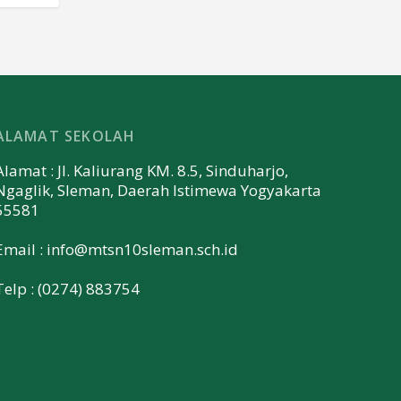
ALAMAT SEKOLAH
Alamat : Jl. Kaliurang KM. 8.5, Sinduharjo,
Ngaglik, Sleman, Daerah Istimewa Yogyakarta
55581
Email :
info@mtsn10sleman.sch.id
Telp : (0274) 883754