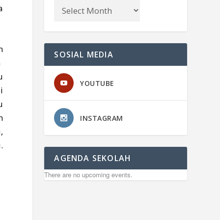
a
n
SOSIAL MEDIA
a
u
YOUTUBE
i
u
m
INSTAGRAM
,
.
AGENDA SEKOLAH
There are no upcoming events.