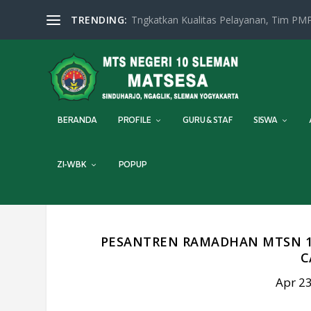
TRENDING:
Tngkatkan Kualitas Pelayanan, Tim PMP
BERANDA
PROFILE
GURU & STAF
SISWA
ZI-WBK
POPUP
PESANTREN RAMADHAN MTSN 10 
C
Apr 23