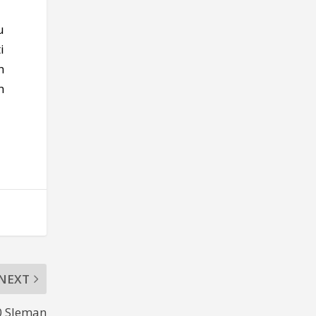
u
i
n
n
NEXT
 Sleman