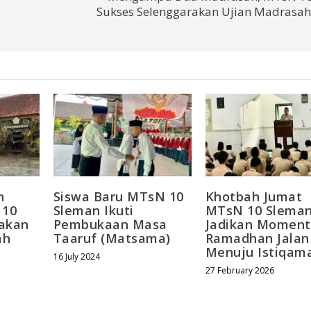
Sukses Selenggarakan Ujian Madrasa
n
Siswa Baru MTsN 10
Khotbah Jumat
 10
Sleman Ikuti
MTsN 10 Sleman
akan
Pembukaan Masa
Jadikan Momen
ah
Taaruf (Matsama)
Ramadhan Jalan
Menuju Istiqam
16 July 2024
27 February 2026