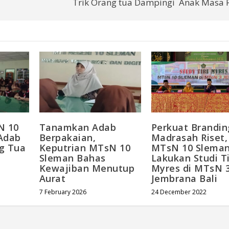
Trik Orang tua Dampingi Anak Masa 
N 10
Tanamkan Adab
Perkuat Brandin
Adab
Berpakaian,
Madrasah Riset,
g Tua
Keputrian MTsN 10
MTsN 10 Slema
Sleman Bahas
Lakukan Studi T
Kewajiban Menutup
Myres di MTsN 
Aurat
Jembrana Bali
7 February 2026
24 December 2022