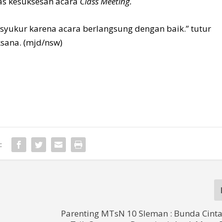
tas kesuksesan acara
Class Meeting.
syukur karena acara berlangsung dengan baik.” tutur
ksana. (mjd/nsw)
:
g
Parenting MTsN 10 Sleman : Bunda Cinta