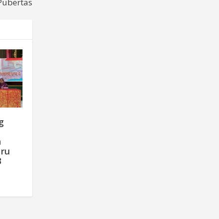
Pubertas
g
n
iru
3