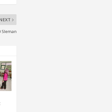
NEXT
0 Sleman
t