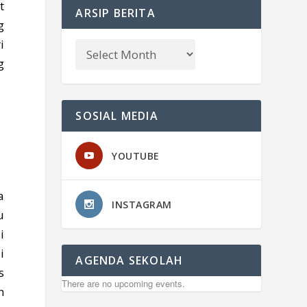
t
ARSIP BERITA
g
i
g
SOSIAL MEDIA
YOUTUBE
a
INSTAGRAM
u
i
i
AGENDA SEKOLAH
s
There are no upcoming events.
n