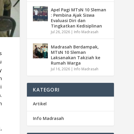
Apel Pagi MTsN 10 Sleman
: Pembina Ajak Siswa
Evaluasi Diri dan
Tingkatkan Kedisiplinan
Jul 26, 2026
|
Info Madrasah
Madrasah Berdampak,
MTsN 10 Sleman
s
Laksanakan Takziah ke
u
Rumah Warga
y
Jul 16, 2026
|
Info Madrasah
n
i
KATEGORI
.
n
Artikel
Info Madrasah
,