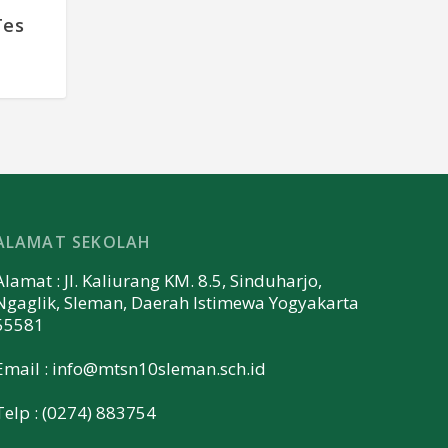
Tes
ALAMAT SEKOLAH
Alamat : Jl. Kaliurang KM. 8.5, Sinduharjo,
Ngaglik, Sleman, Daerah Istimewa Yogyakarta
55581
Email :
info@mtsn10sleman.sch.id
Telp : (0274) 883754