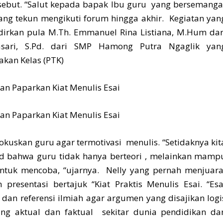
sebut. “Salut kepada bapak Ibu guru yang bersemanga
 yang tekun mengikuti forum hingga akhir. Kegiatan yan
dirkan pula M.Th. Emmanuel Rina Listiana, M.Hum dar
ari, S.Pd. dari SMP Hamong Putra Ngaglik yan
akan Kelas (PTK)
uskan guru agar termotivasi menulis. “Setidaknya kit
 bahwa guru tidak hanya berteori , melainkan mamp
ntuk mencoba, “ujarnya. Nelly yang pernah menjuara
esentasi bertajuk “Kiat Praktis Menulis Esai. “Esa
a dan referensi ilmiah agar argumen yang disajikan logi
ang aktual dan faktual sekitar dunia pendidikan da