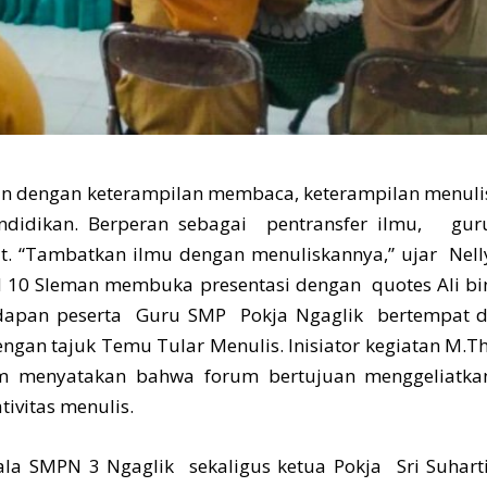
 dengan keterampilan membaca, keterampilan menuli
didikan. Berperan sebagai pentransfer ilmu, gur
ut. “Tambatkan ilmu dengan menuliskannya,” ujar Nell
 10 Sleman membuka presentasi dengan quotes Ali bi
hadapan peserta Guru SMP Pokja Ngaglik bertempat d
engan tajuk Temu Tular Menulis. Inisiator kegiatan M.Th
um menyatakan bahwa forum bertujuan menggeliatka
ivitas menulis.
a SMPN 3 Ngaglik sekaligus ketua Pokja Sri Suharti