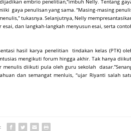
dijadikan embrio penelitian,“imbuh Nelly. Tentang gay
miiki gaya penulisan yang sama. “Masing-masing penuli
enulis,” tukasnya. Selanjutnya, Nelly mempresantasika
tur esai, dan langkah-langkah menyusun esai, serta conto
ntasi hasil karya penelitian tindakan kelas (PTK) ole
tusias mengikuti forum hingga akhir. Tak hanya diikut
 menulis diikuti pula oleh guru sekolah dasar.”Senan
ahuan dan semangat menluis, “ujar Riyanti salah sat
: