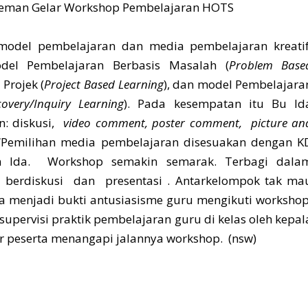
odel pembelajaran dan media pembelajaran kreatif
el Pembelajaran Berbasis Masalah (
Problem Base
Projek (
Project Based Learning
), dan model Pembelajara
covery/Inquiry Learning
). Pada kesempatan itu Bu Id
n: diskusi,
video comment, poster comment, picture an
 “Pemilihan media pembelajaran disesuakan dengan K
an Ida. Workshop semakin semarak. Terbagi dala
, berdiskusi dan presentasi . Antarkelompok tak ma
a menjadi bukti antusiasisme guru mengikuti workshop
upervisi praktik pembelajaran guru di kelas oleh kepal
r peserta menangapi jalannya workshop. (nsw)