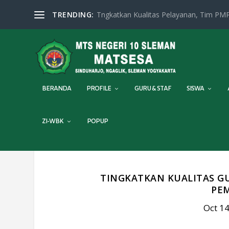
TRENDING:
Tngkatkan Kualitas Pelayanan, Tim PMP
BERANDA
PROFILE
GURU & STAF
SISWA
ZI-WBK
POPUP
TINGKATKAN KUALITAS G
PE
Oct 14