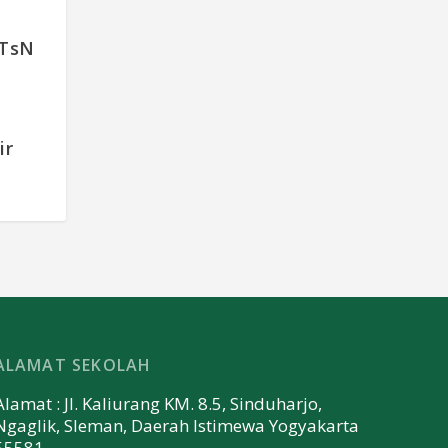
TsN
ir
ALAMAT SEKOLAH
Alamat : Jl. Kaliurang KM. 8.5, Sinduharjo,
Ngaglik, Sleman, Daerah Istimewa Yogyakarta
55581