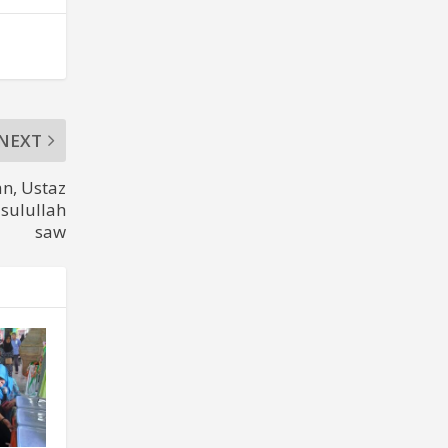
NEXT
n, Ustaz
asulullah
saw