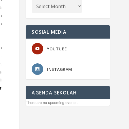
a
h
n
SOSIAL MEDIA
n
YOUTUBE
.
.
INSTAGRAM
a
i
r
AGENDA SEKOLAH
There are no upcoming events.