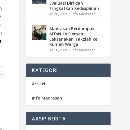
Evaluasi Diri dan
h
Tingkatkan Kedisiplinan
Jul 26, 2026
|
Info Madrasah
2
a
Madrasah Berdampak,
h
MTsN 10 Sleman
Laksanakan Takziah ke
r
Rumah Warga
Jul 16, 2026
|
Info Madrasah
,
KATEGORI
.
Artikel
Info Madrasah
ARSIP BERITA
n