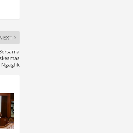
NEXT
 Bersama
uskesmas
Ngaglik