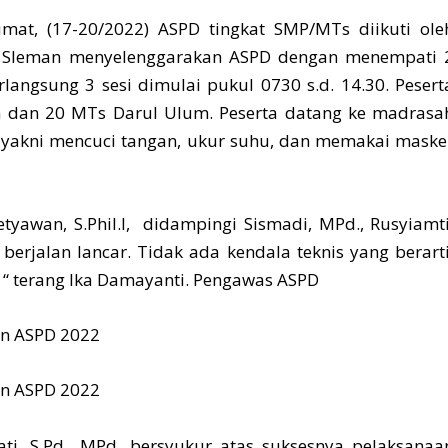
at, (17-20/2022) ASPD tingkat SMP/MTs diikuti ole
10 Sleman menyelenggarakan ASPD dengan menempati 
angsung 3 sesi dimulai pukul 0730 s.d. 14.30. Pesert
n dan 20 MTs Darul Ulum. Peserta datang ke madrasa
) yakni mencuci tangan, ukur suhu, dan memakai maske
tyawan, S.Phil.I, didampingi Sismadi, MPd., Rusyiamti
berjalan lancar. Tidak ada kendala teknis yang berarti
 “ terang Ika Damayanti. Pengawas ASPD
i, S.Pd., MPd. bersyukur atas suksesnya pelaksanaa