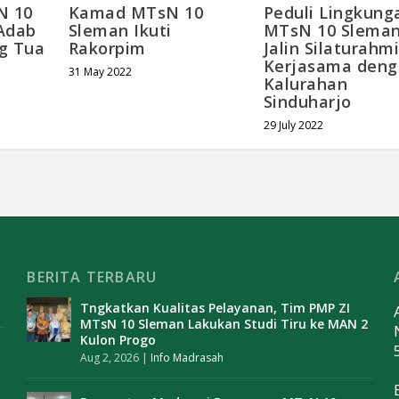
N 10
Kamad MTsN 10
Peduli Lingkung
Adab
Sleman Ikuti
MTsN 10 Slema
g Tua
Rakorpim
Jalin Silaturahm
Kerjasama deng
31 May 2022
Kalurahan
Sinduharjo
29 July 2022
BERITA TERBARU
Tngkatkan Kualitas Pelayanan, Tim PMP ZI
MTsN 10 Sleman Lakukan Studi Tiru ke MAN 2
Kulon Progo
Aug 2, 2026
|
Info Madrasah