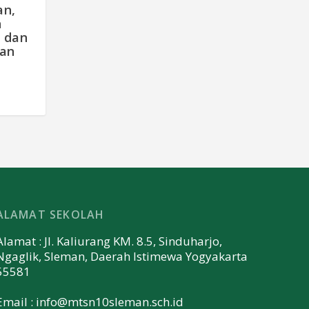
an,
n
i dan
an
ALAMAT SEKOLAH
Alamat : Jl. Kaliurang KM. 8.5, Sinduharjo,
Ngaglik, Sleman, Daerah Istimewa Yogyakarta
55581
Email :
info@mtsn10sleman.sch.id