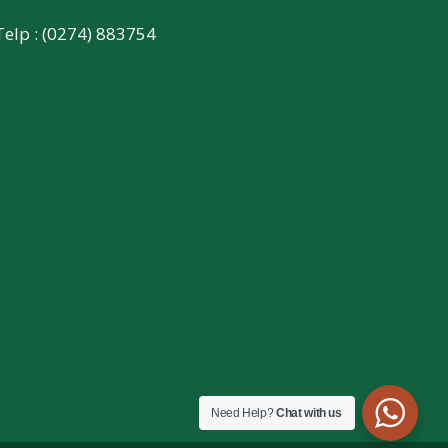
Telp : (0274) 883754
Need Help?
Chat with us