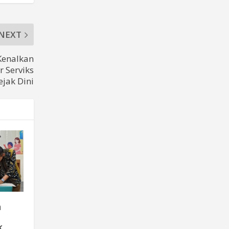
NEXT
Kenalkan
 Serviks
ejak Dini
n
k