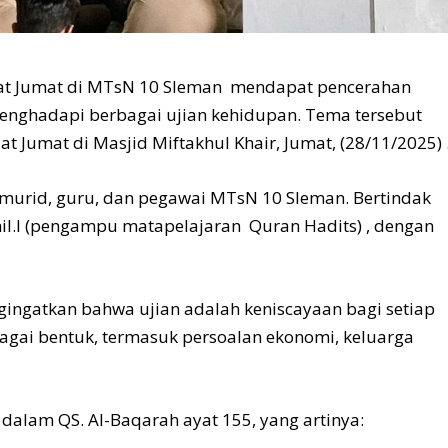
lat Jumat di MTsN 10 Sleman mendapat pencerahan
enghadapi berbagai ujian kehidupan. Tema tersebut
 Jumat di Masjid Miftakhul Khair, Jumat, (28/11/2025) 
i murid, guru, dan pegawai MTsN 10 Sleman. Bertindak
Phil.I (pengampu matapelajaran Quran Hadits) , dengan
ingatkan bahwa ujian adalah keniscayaan bagi setiap
bagai bentuk, termasuk persoalan ekonomi, keluarga
 dalam QS. Al-Baqarah ayat 155, yang artinya: