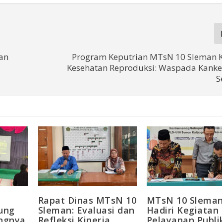
an
Program Keputrian MTsN 10 Sleman 
Kesehatan Reproduksi: Waspada Kanker
S
Rapat Dinas MTsN 10
MTsN 10 Slema
ung
Sleman: Evaluasi dan
Hadiri Kegiatan
ingnya
Refleksi Kinerja
Pelayanan Publi