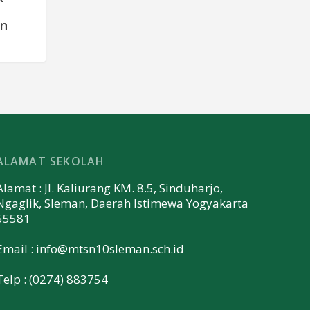
an
ALAMAT SEKOLAH
Alamat : Jl. Kaliurang KM. 8.5, Sinduharjo,
Ngaglik, Sleman, Daerah Istimewa Yogyakarta
55581
Email :
info@mtsn10sleman.sch.id
Telp : (0274) 883754