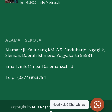
Jul 16, 2026
|
Info Madrasah
ALAMAT SEKOLAH
Alamat : Jl. Kaliurang KM. 8.5, Sinduharjo, Ngaglik,
Sleman, Daerah Istimewa Yogyakarta 55581
Email :
info@mtsn10sleman.sch.id
Telp : (0274) 883754
Need Help?
Chat with us
Copyright by
| Design by
MTs Negeri 10 Sleman
Merapi