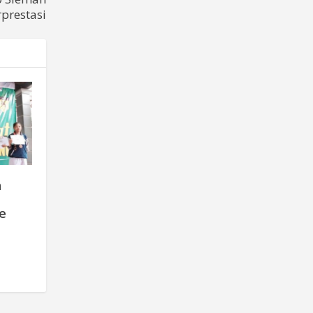
prestasi
n
e