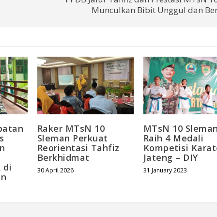
Munculkan Bibit Unggul dan Ber
patan
Raker MTsN 10
MTsN 10 Slema
s
Sleman Perkuat
Raih 4 Medali
an
Reorientasi Tahfiz
Kompetisi Karat
Berkhidmat
Jateng – DIY
 di
30 April 2026
31 January 2023
an