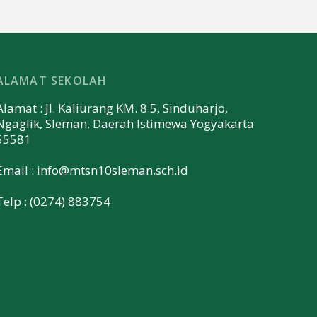
ALAMAT SEKOLAH
Alamat : Jl. Kaliurang KM. 8.5, Sinduharjo,
Ngaglik, Sleman, Daerah Istimewa Yogyakarta
55581
Email :
info@mtsn10sleman.sch.id
Telp : (0274) 883754