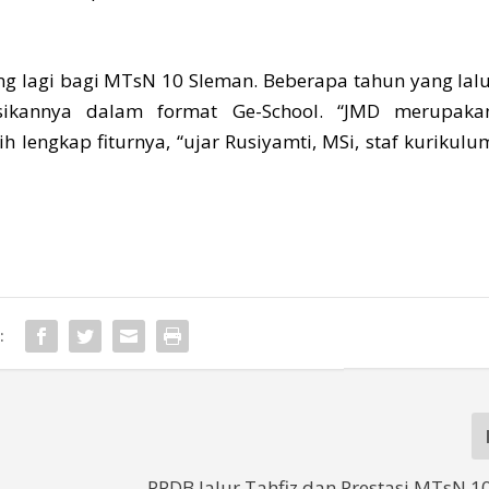
ng lagi bagi MTsN 10 Sleman. Beberapa tahun yang lalu
ikannya dalam format Ge-School. “JMD merupaka
 lengkap fiturnya, “ujar Rusiyamti, MSi, staf kurikulu
:
PPDB Jalur Tahfiz dan Prestasi MTsN 1