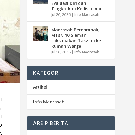
Evaluasi Diri dan
Tingkatkan Kedisiplinan
Jul 26, 2026
|
Info Madrasah
Madrasah Berdampak,
MTsN 10 Sleman
Laksanakan Takziah ke
Rumah Warga
Jul 16, 2026
|
Info Madrasah
KATEGORI
Artikel
l
Info Madrasah
m
u
ARSIP BERITA
p
,