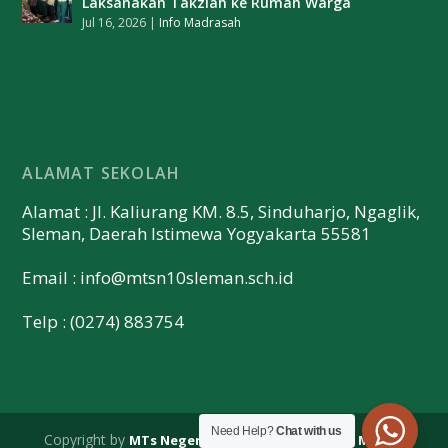
Laksanakan Takziah ke Rumah Warga
Jul 16, 2026
|
Info Madrasah
ALAMAT SEKOLAH
Alamat : Jl. Kaliurang KM. 8.5, Sinduharjo, Ngaglik,
Sleman, Daerah Istimewa Yogyakarta 55581
Email :
info@mtsn10sleman.sch.id
Telp : (0274) 883754
Need Help?
Chat with us
Copyright by
| Design by
MTs Negeri 10 Sleman
Merapi