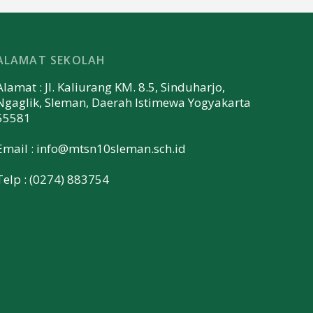
ALAMAT SEKOLAH
Alamat : Jl. Kaliurang KM. 8.5, Sinduharjo,
Ngaglik, Sleman, Daerah Istimewa Yogyakarta
55581
Email :
info@mtsn10sleman.sch.id
Telp : (0274) 883754