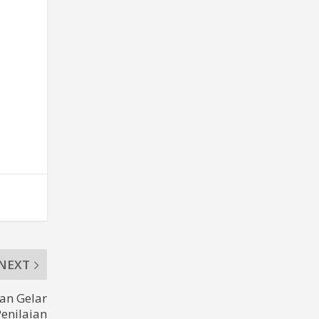
a
NEXT
an Gelar
enilaian