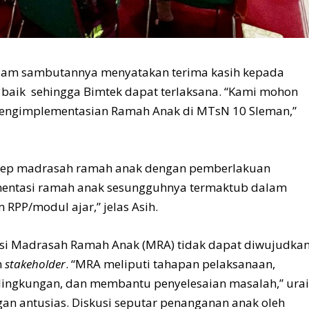
dalam sambutannya menyatakan terima kasih kepada
 baik sehingga Bimtek dapat terlaksana. “Kami mohon
pengimplementasian Ramah Anak di MTsN 10 Sleman,”
nsep madrasah ramah anak dengan pemberlakuan
lementasi ramah anak sesungguhnya termaktub dalam
RPP/modul ajar,” jelas Asih.
si Madrasah Ramah Anak (MRA) tidak dapat diwujudka
n
stakeholder
. “MRA meliputi tahapan pelaksanaan,
lingkungan, dan membantu penyelesaian masalah,” ura
ngan antusias. Diskusi seputar penanganan anak oleh