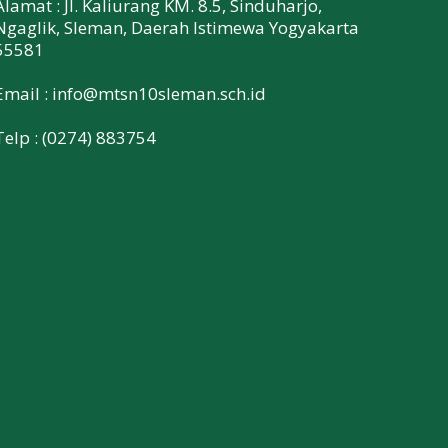
Alamat : Jl. Kaliurang KM. 8.5, Sinduharjo,
Ngaglik, Sleman, Daerah Istimewa Yogyakarta
55581
Email :
info@mtsn10sleman.sch.id
Telp : (0274) 883754