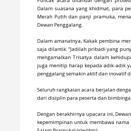
Puncak acara ditandai dengan proses
Dalam suasana yang khidmat, para pe
Merah Putih dan panji pramuka, me
Dewan Penggalang.
Dalam amanatnya, Kakak pembina meni
saja dilantik. “Jadilah pribadi yang p
mengamalkan Trisatya dalam kehidupan 
juga menitip harap kepada adik-adik y
penggalang semakin aktif dan inovati
Seluruh rangkaian acara berjalan dengan
dari disiplin para peserta dan bimbinga
Dengan berakhirnya upacara ini, Dewa
kepemimpinan untuk membawa nama ba
Salam Pramuka! (slw/dns)