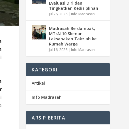
Evaluasi Diri dan
Tingkatkan Kedisiplinan
Jul 26, 2026
|
Info Madrasah
Madrasah Berdampak,
MTsN 10 Sleman
Laksanakan Takziah ke
a
Rumah Warga
a
Jul 16, 2026
|
Info Madrasah
i
KATEGORI
a
Artikel
r
i
Info Madrasah
a
ARSIP BERITA