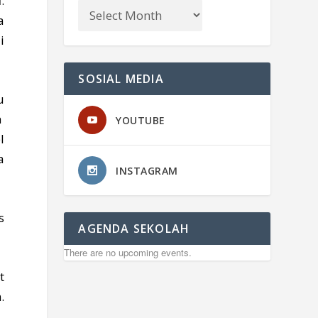
l
.
a
i
SOSIAL MEDIA
u
n
YOUTUBE
l
a
INSTAGRAM
s
AGENDA SEKOLAH
There are no upcoming events.
t
.