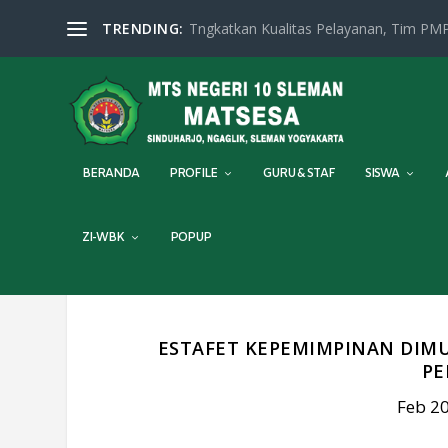
TRENDING:
Tngkatkan Kualitas Pelayanan, Tim PMP
BERANDA
PROFILE
GURU & STAF
SISWA
ZI-WBK
POPUP
ESTAFET KEPEMIMPINAN DIMU
PE
Feb 20