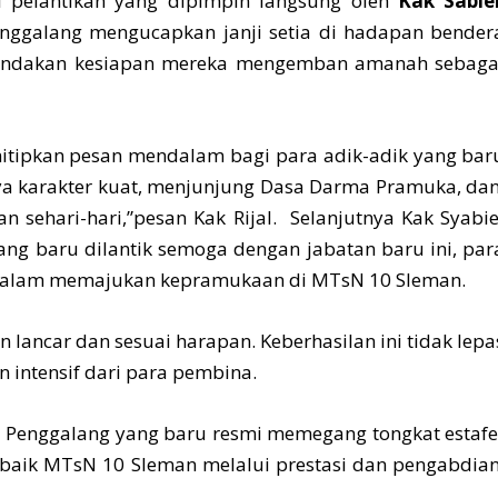
i pelantikan yang dipimpin langsung oleh
Kak Sabie
nggalang mengucapkan janji setia di hadapan bender
nandakan kesiapan mereka mengemban amanah sebaga
tipkan pesan mendalam bagi para adik-adik yang bar
unya karakter kuat, menjunjung Dasa Darma Pramuka, da
sehari-hari,”pesan Kak Rijal. Selanjutnya Kak Syabie
ang baru dilantik semoga dengan jabatan baru ini, par
f dalam memajukan kepramukaan di MTsN 10 Sleman.
 lancar dan sesuai harapan. Keberhasilan ini tidak lepa
n intensif dari para pembina.
n Penggalang yang baru resmi memegang tongkat estafe
ik MTsN 10 Sleman melalui prestasi dan pengabdian