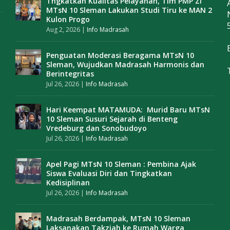
Tngkatkan Kualitas Pelayanan, Tim PMP ZI
MTsN 10 Sleman Lakukan Studi Tiru ke MAN 2
Kulon Progo
Aug 2, 2026
|
Info Madrasah
Penguatan Moderasi Beragama MTsN 10
Sleman, Wujudkan Madrasah Harmonis dan
Berintegritas
Jul 26, 2026
|
Info Madrasah
Hari Keempat MATAMUDA: Murid Baru MTsN
10 Sleman Susuri Sejarah di Benteng
Vredeburg dan Sonobudoyo
Jul 26, 2026
|
Info Madrasah
Apel Pagi MTsN 10 Sleman : Pembina Ajak
Siswa Evaluasi Diri dan Tingkatkan
Kedisiplinan
Jul 26, 2026
|
Info Madrasah
Madrasah Berdampak, MTsN 10 Sleman
Laksanakan Takziah ke Rumah Warga