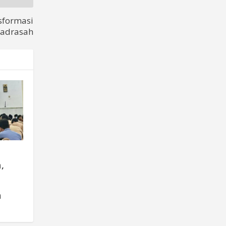
sformasi
Madrasah
,
m
a