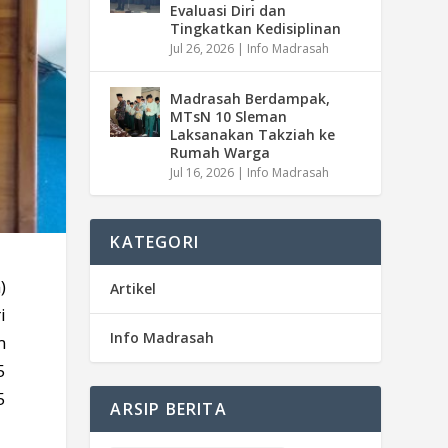
Evaluasi Diri dan
Tingkatkan Kedisiplinan
Jul 26, 2026
|
Info Madrasah
Madrasah Berdampak,
MTsN 10 Sleman
Laksanakan Takziah ke
Rumah Warga
Jul 16, 2026
|
Info Madrasah
KATEGORI
)
Artikel
i
Info Madrasah
m
5
5
ARSIP BERITA