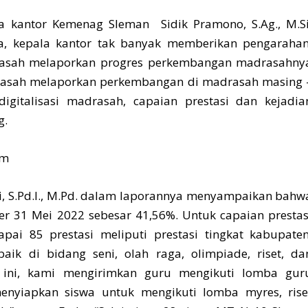
 kantor Kemenag Sleman Sidik Pramono, S.Ag., M.Si
, kepala kantor tak banyak memberikan pengarahan
rasah melaporkan progres perkembangan madrasahny
drasah melaporkan perkembangan di madrasah masing 
digitalisasi madrasah, capaian prestasi dan kejadia
g.
i, S.Pd.I., M.Pd. dalam laporannya menyampaikan bahw
r 31 Mei 2022 sebesar 41,56%. Untuk capaian prestas
pai 85 prestasi meliputi prestasi tingkat kabupaten
 baik di bidang seni, olah raga, olimpiade, riset, da
 ini, kami mengirimkan guru mengikuti lomba gur
enyiapkan siswa untuk mengikuti lomba myres, rise