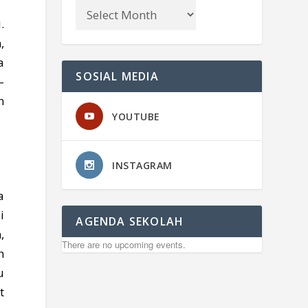
.
,
a
SOSIAL MEDIA
–
n
YOUTUBE
INSTAGRAM
a
i
AGENDA SEKOLAH
,
There are no upcoming events.
n
u
t