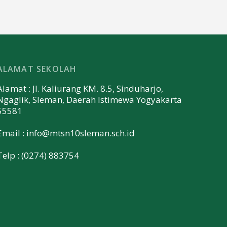
ALAMAT SEKOLAH
Alamat : Jl. Kaliurang KM. 8.5, Sinduharjo,
Ngaglik, Sleman, Daerah Istimewa Yogyakarta
55581
Email :
info@mtsn10sleman.sch.id
Telp : (0274) 883754