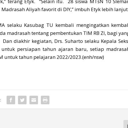
ik,” terang Etyk. “Selain itu. 28 siswa MTsN 10 Slema
 Madrasah Aliyah favorit di DIY,” imbuh Etyk lebih lanjut
 MA selaku Kasubag TU kembali mengingatkan kembal
pada madrasah tentang pembentukan TIM RB ZI, bagi yan
an diakhir kegiatan, Drs. Suharto selaku Kepala Seks
untuk persiapan tahun ajaran baru, setiap madrasa
 untuk tahun pelajaran 2022/2023.(enh/nsw)
: