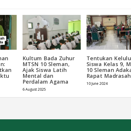
han
Kultum Bada Zuhur
Tentukan Kelul
n:
MTSN 10 Sleman,
Siswa Kelas 9, 
atkan
Ajak Siswa Latih
10 Sleman Adak
aktu
Mental dan
Rapat Madrasah
Perdalam Agama
10 June 2024
6 August 2025