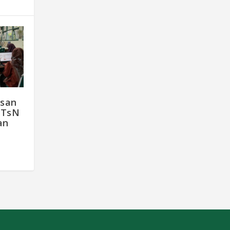
usan
MTsN
an