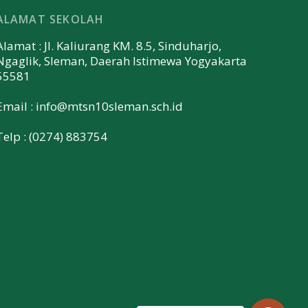
ALAMAT SEKOLAH
Alamat : Jl. Kaliurang KM. 8.5, Sinduharjo,
Ngaglik, Sleman, Daerah Istimewa Yogyakarta
55581
Email :
info@mtsn10sleman.sch.id
Telp : (0274) 883754