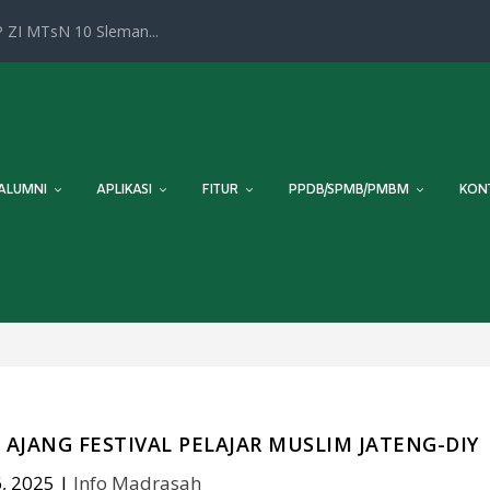
 ZI MTsN 10 Sleman...
ALUMNI
APLIKASI
FITUR
PPDB/SPMB/PMBM
KON
 AJANG FESTIVAL PELAJAR MUSLIM JATENG-DIY
, 2025
|
Info Madrasah