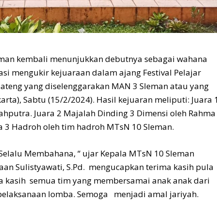
man kembali menunjukkan debutnya sebagai wahana
stasi mengukir kejuaraan dalam ajang Festival Pelajar
-Jateng yang diselenggarakan MAN 3 Sleman atau yang
a), Sabtu (15/2/2024). Hasil kejuaran meliputi: Juara 
yahputra. Juara 2 Majalah Dinding 3 Dimensi oleh Rahma
ara 3 Hadroh oleh tim hadroh MTsN 10 Sleman.
 Selalu Membahana, “ ujar Kepala MTsN 10 Sleman
an Sulistyawati, S.Pd. mengucapkan terima kasih pula
rima kasih semua tim yang membersamai anak anak dari
laksanaan lomba. Semoga menjadi amal jariyah.