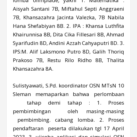
lomba olimpiade, yakni 1. Matematika :
Aisyah Santani 7B, Miftahul Septi Anggraeni
7B, Khansazahra Jacinta Valezka, 7B Nabila
Hana Shefabiyan 8B. 2. IPA : Khansa Luthfita
Khairunnisa 8B, Dita Cika Fillesari 8B, Ahmad
Syarifudin 8D, Andini Azzah Cahyaputri 8D. 3.
IPS:M. Alif Laksmono Putro 8D, Galih Thoriq
Prakoso 7B, Restu Rilo Ridho 8B, Thalita
Khansazahra 8A.
Sulistyawati, S.Pd. koordinator OSN MTsN 10
Sleman memaparkan bahwa perlombaan
tahap demi tahap : 1. Proses
pembimbingan oleh masing-masing
pembimbing. cabang lomba. 2. Proses
pendaftaran peserta dilakukan tgl 17 April
2023. 3. ujicoba aplikasi dan simulasi OSN