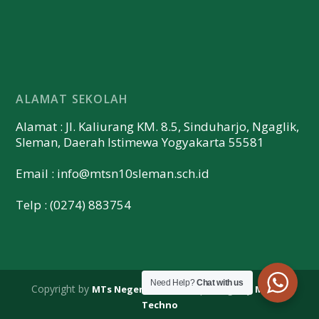
ALAMAT SEKOLAH
Alamat : Jl. Kaliurang KM. 8.5, Sinduharjo, Ngaglik,
Sleman, Daerah Istimewa Yogyakarta 55581
Email :
info@mtsn10sleman.sch.id
Telp : (0274) 883754
Need Help?
Chat with us
Copyright by
| Design by
MTs Negeri 10 Sleman
Merapi
Techno