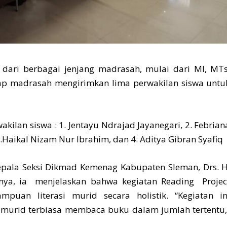
a dari berbagai jenjang madrasah, mulai dari MI, MTs
ap madrasah mengirimkan lima perwakilan siswa untu
lan siswa : 1. Jentayu Ndrajad Jayanegari, 2. Febrian
.Haikal Nizam Nur Ibrahim, dan 4. Aditya Gibran Syafiq
epala Seksi Dikmad Kemenag Kabupaten Sleman, Drs. H
ya, ia menjelaskan bahwa kegiatan Reading Projec
puan literasi murid secara holistik. “Kegiatan in
murid terbiasa membaca buku dalam jumlah tertentu,