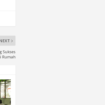
NEXT
g Sukses
ri Rumah