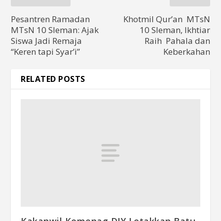
Pesantren Ramadan
Khotmil Qur’an MTsN
MTsN 10 Sleman: Ajak
10 Sleman, Ikhtiar
Siswa Jadi Remaja
Raih Pahala dan
“Keren tapi Syar’i”
Keberkahan
RELATED POSTS
Kakanwil Kemenag DIY Letakkan Batu