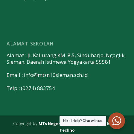
ALAMAT SEKOLAH
Alamat : Jl. Kaliurang KM. 8.5, Sinduharjo, Ngaglik,
Sleman, Daerah Istimewa Yogyakarta 55581
Email :
info@mtsn10sleman.sch.id
Telp : (0274) 883754
Need Help?
Chat with us
Copyright by
| Design by
MTs Negeri 10 Sleman
Merapi
Techno