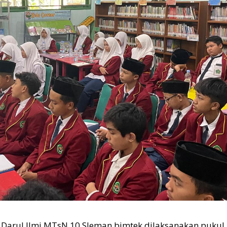
 Darul Ilmi MTsN 10 Sleman bimtek dilaksanakan pukul