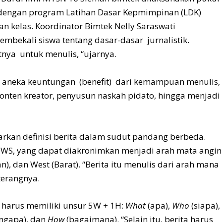
 dengan program Latihan Dasar Kepmimpinan (LDK)
an kelas. Koordinator Bimtek Nelly Saraswati
bekali siswa tentang dasar-dasar jurnalistik.
nya untuk menulis, “ujarnya.
aneka keuntungan (benefit) dari kemampuan menulis,
 konten kreator, penyusun naskah pidato, hingga menjadi
kan definisi berita dalam sudut pandang berbeda.
EWS, yang dapat diakronimkan menjadi arah mata angin
an), dan West (Barat). “Berita itu menulis dari arah mana
 terangnya.
harus memiliki unsur 5W + 1H:
What
(apa),
Who
(siapa),
ngapa), dan
How
(bagaimana). “Selain itu, berita harus