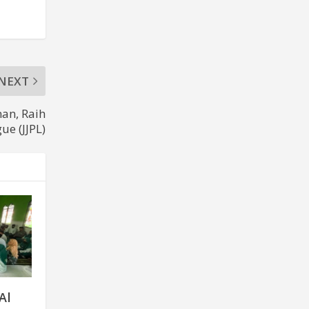
NEXT
an, Raih
ue (JJPL)
Al