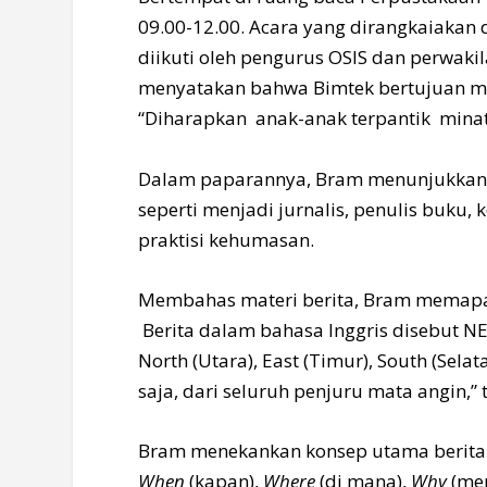
09.00-12.00. Acara yang dirangkaiakan
diikuti oleh pengurus OSIS dan perwakil
menyatakan bahwa Bimtek bertujuan mem
“Diharapkan anak-anak terpantik minat
Dalam paparannya, Bram menunjukkan 
seperti menjadi jurnalis, penulis buku,
praktisi kehumasan.
Membahas materi berita, Bram memapar
Berita dalam bahasa Inggris disebut N
North (Utara), East (Timur), South (Selat
saja, dari seluruh penjuru mata angin,”
Bram menekankan konsep utama berita 
When
(kapan),
Where
(di mana),
Why
(me