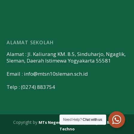
ALAMAT SEKOLAH
Alamat : Jl. Kaliurang KM. 8.5, Sinduharjo, Ngaglik,
Sleman, Daerah Istimewa Yogyakarta 55581
Email :
info@mtsn10sleman.sch.id
Telp : (0274) 883754
Need Help?
Chat with us
Copyright by
| Design by
MTs Negeri 10 Sleman
Merapi
Techno