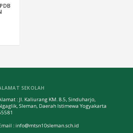
PPDB
N
ALAMAT SEKOLAH
Alamat : Jl. Kaliurang KM. 8.5, Sinduharjo,
Ngaglik, Sleman, Daerah Istimewa Yogyakarta
55581
Email :
info@mtsn10sleman.sch.id