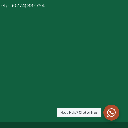
Telp : (0274) 883754
Need Help?
Chat with us