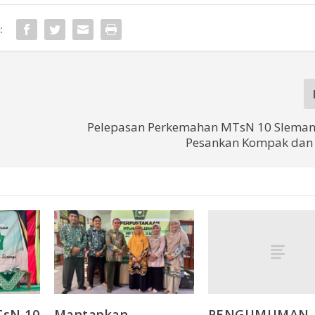
:
Pelepasan Perkemahan MTsN 10 Slema
Pesankan Kompak dan 
PENGUMUMAN
TsN 10
Mantapkan