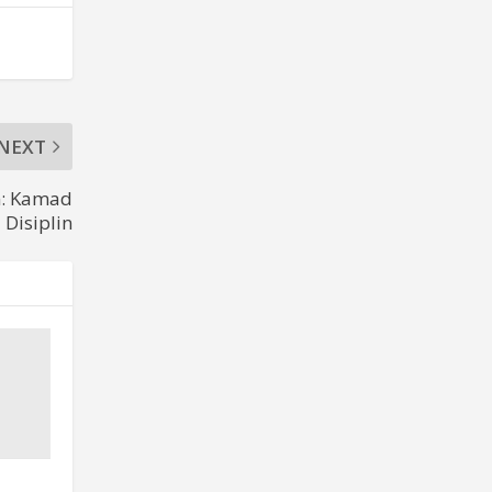
NEXT
n: Kamad
Disiplin