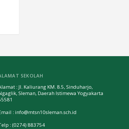
ALAMAT SEKOLAH
Alamat : Jl. Kaliurang KM. 8.5, Sinduharjo,
Ngaglik, Sleman, Daerah Istimewa Yogyakarta
55581
Email :
info@mtsn10sleman.sch.id
Telp : (0274) 883754