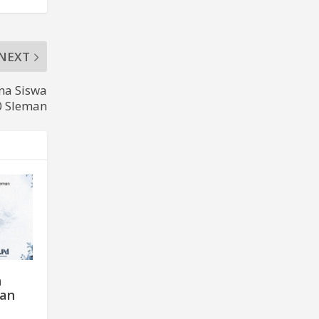
NEXT
na Siswa
 Sleman
n
dan