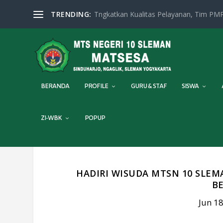
TRENDING:
Tngkatkan Kualitas Pelayanan, Tim PMP
BERANDA
PROFILE
GURU & STAF
SISWA
ZI-WBK
POPUP
HADIRI WISUDA MTSN 10 SLE
B
Jun 18