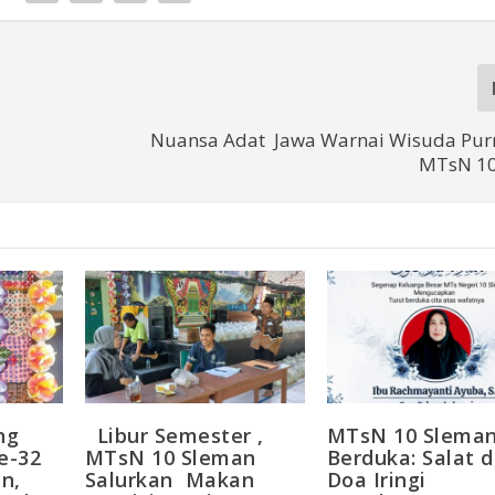
Nuansa Adat Jawa Warnai Wisuda Pur
MTsN 10
ng
Libur Semester ,
MTsN 10 Slema
e-32
MTsN 10 Sleman
Berduka: Salat 
n,
Salurkan Makan
Doa Iringi