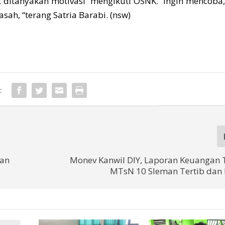
t ditanyakan motivasi mengikuti OSNK. “Ingin mencoba,
ah, “terang Satria Barabi. (nsw)
:
man
Monev Kanwil DIY, Laporan Keuangan
MTsN 10 Sleman Tertib dan