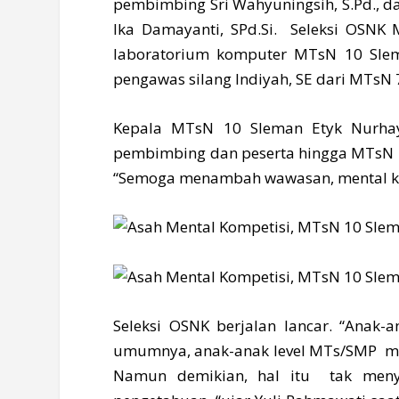
pembimbing Sri Wahyuningsih, S.Pd., da
Ika Damayanti, SPd.Si. Seleksi OSNK 
laboratorium komputer MTsN 10 Sleman
pengawas silang Indiyah, SE dari MTsN 
Kepala MTsN 10 Sleman Etyk Nurhaya
pembimbing dan peserta hingga MTsN 1
“Semoga menambah wawasan, mental komp
Seleksi OSNK berjalan lancar. “Anak-
umumnya, anak-anak level MTs/SMP men
Namun demikian, hal itu tak meny