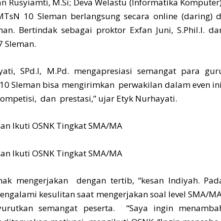
n Rusyiamti, M.Si; Deva Welastu (Informatika Komputer)
MTsN 10 Sleman berlangsung secara online (daring) d
. Bertindak sebagai proktor Exfan Juni, S.Phil.I. da
7 Sleman.
ti, SPd.I, M.Pd. mengapresiasi semangat para gur
0 Sleman bisa mengirimkan perwakilan dalam even ini
etisi, dan prestasi,” ujar Etyk Nurhayati.
anak mengerjakan dengan tertib, “kesan Indiyah. Pad
galami kesulitan saat mengerjakan soal level SMA/MA
urutkan semangat peserta. “Saya ingin menamba