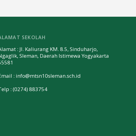
ALAMAT SEKOLAH
Alamat : Jl. Kaliurang KM. 8.5, Sinduharjo,
Ngaglik, Sleman, Daerah Istimewa Yogyakarta
55581
Email :
info@mtsn10sleman.sch.id
Telp : (0274) 883754