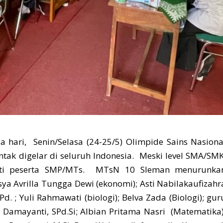
ari, Senin/Selasa (24-25/5) Olimpide Sains Nasiona
ak digelar di seluruh Indonesia. Meski level SMA/SMK
kuti peserta SMP/MTs. MTsN 10 Sleman menurunka
sya Avrilla Tungga Dewi (ekonomi); Asti Nabilakaufizahr
d. ; Yuli Rahmawati (biologi); Belva Zada (Biologi); gur
Damayanti, SPd.Si; Albian Pritama Nasri (Matematika)