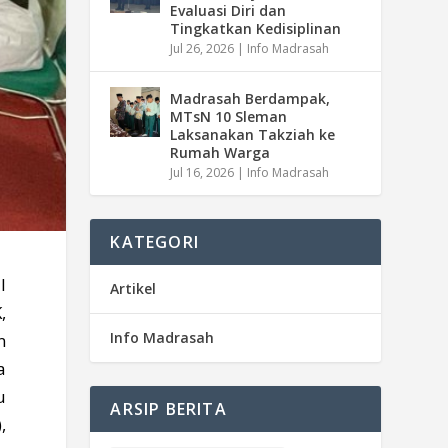
Evaluasi Diri dan
Tingkatkan Kedisiplinan
Jul 26, 2026
|
Info Madrasah
Madrasah Berdampak,
MTsN 10 Sleman
Laksanakan Takziah ke
Rumah Warga
Jul 16, 2026
|
Info Madrasah
KATEGORI
l
Artikel
,
Info Madrasah
n
a
u
ARSIP BERITA
,