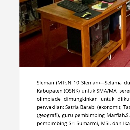
Sleman (MTsN 10 Sleman)—Selama dua h
Kabupaten (OSNK) untuk SMA/MA serent
olimpiade dimungkinkan untuk dii
perwakilan: Satria Barabi (ekonomi); Ta
(geografi), guru pembimbing Marfiah,S.P
pembimbing Sri Sumarmi, MSi, dan Ika 