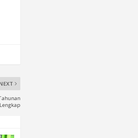
”
NEXT
 Tahunan
 Lengkap