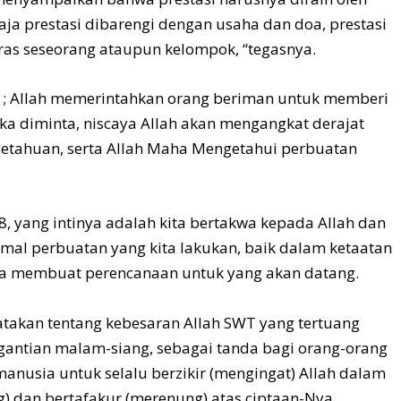
saja prestasi dibarengi dengan usaha dan doa, prestasi
eras seseorang ataupun kelompok, “tegasnya.
 11; Allah memerintahkan orang beriman untuk memberi
ika diminta, niscaya Allah akan mengangkat derajat
etahuan, serta Allah Maha Mengetahui perbuatan
8, yang intinya adalah kita bertakwa kepada Allah dan
 amal perbuatan yang kita lakukan, baik dalam ketaatan
a membuat perencanaan untuk yang akan datang.
atakan tentang kebesaran Allah SWT yang tertuang
rgantian malam-siang, sebagai tanda bagi orang-orang
manusia untuk selalu berzikir (mengingat) Allah dalam
ng) dan bertafakur (merenung) atas ciptaan-Nya,