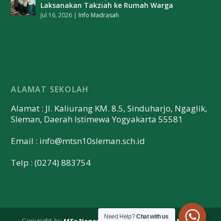
Laksanakan Takziah ke Rumah Warga
Jul 16, 2026
|
Info Madrasah
ALAMAT SEKOLAH
Alamat : Jl. Kaliurang KM. 8.5, Sinduharjo, Ngaglik,
Sleman, Daerah Istimewa Yogyakarta 55581
Email :
info@mtsn10sleman.sch.id
Telp : (0274) 883754
Need Help?
Chat with us
Copyright by
| Design by
MTs Negeri 10 Sleman
Merapi